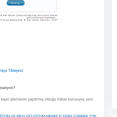
aya Tıklayınız
malıyım?
ayıt işlemlerini yaptırmış olduğu irtibat bürosuna, yeni
ĞİTİM VE MESLEKÎ EĞİTİM MERKEZLERİNİ GÖRMEK İÇİN