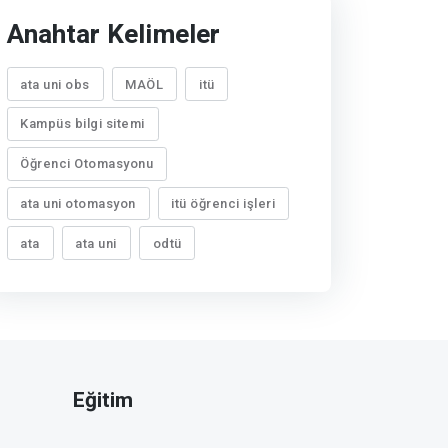
Anahtar Kelimeler
ata uni obs
MAÖL
itü
Kampüs bilgi sitemi
Öğrenci Otomasyonu
ata uni otomasyon
itü öğrenci işleri
ata
ata uni
odtü
Eğitim