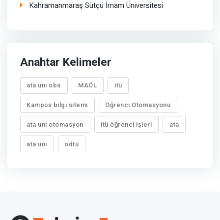
Kahramanmaraş Sütçü İmam Üniversitesi
Anahtar Kelimeler
ata uni obs
MAÖL
itü
Kampüs bilgi sitemi
Öğrenci Otomasyonu
ata uni otomasyon
itü öğrenci işleri
ata
ata uni
odtü