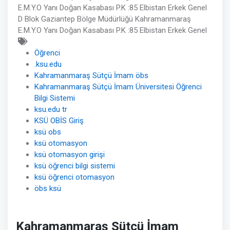
E.M.Y.O Yanı Doğan Kasabası P.K :85 Elbistan Erkek Genel
D Blok Gaziantep Bölge Müdürlüğü Kahramanmaraş
E.M.Y.O Yanı Doğan Kasabası P.K :85 Elbistan Erkek Genel
Öğrenci
.ksu.edu
Kahramanmaraş Sütçü İmam öbs
Kahramanmaraş Sütçü İmam Üniversitesi Öğrenci
Bilgi Sistemi
ksu.edu tr
KSÜ OBİS Giriş
ksü obs
ksü otomasyon
ksü otomasyon girişi
ksü öğrenci bilgi sistemi
ksü öğrenci otomasyon
öbs ksü
Kahramanmaraş Sütçü İmam