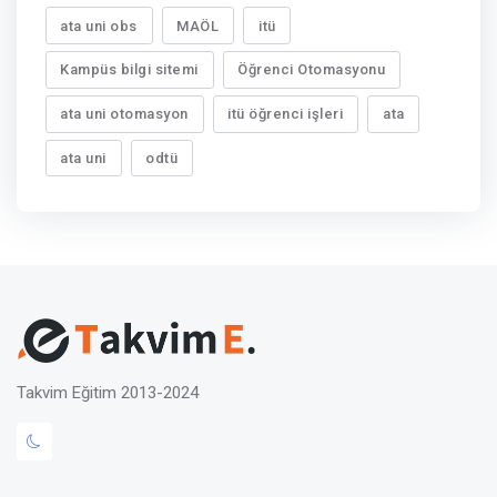
ata uni obs
MAÖL
itü
Kampüs bilgi sitemi
Öğrenci Otomasyonu
ata uni otomasyon
itü öğrenci işleri
ata
ata uni
odtü
Takvim Eğitim 2013-2024